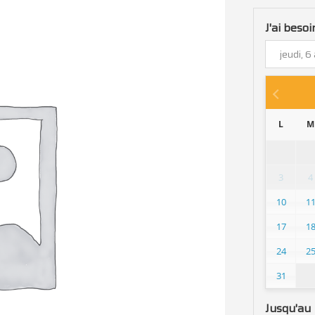
J'ai besoi
L
M
3
4
10
1
17
1
24
2
31
Jusqu'au