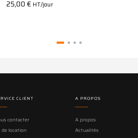
25,00
€
HT/jour
RVICE CLIENT
A PROPOS
us contacter
A propos
 de location
Actualités