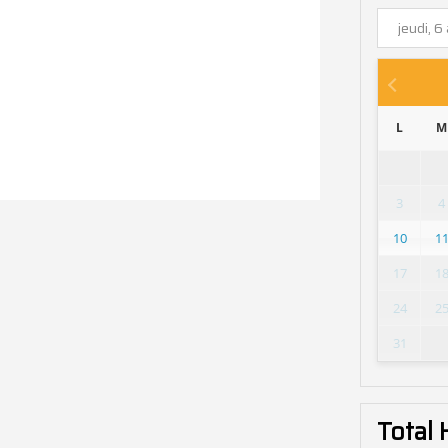
L
M
3
4
10
1
17
1
24
2
31
Total 