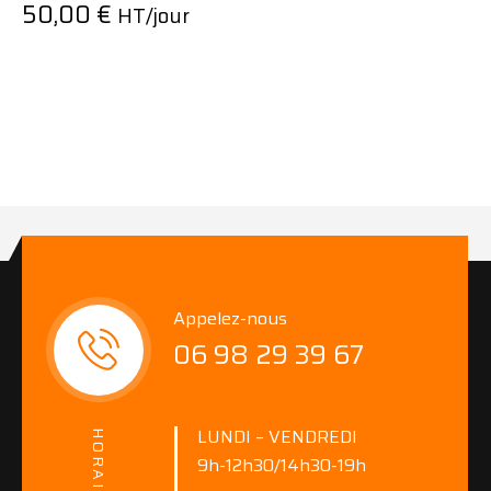
50,00
€
HT/jour
Appelez-nous
06 98 29 39 67
LUNDI – VENDREDI
HORAIRES
9h-12h30/14h30-19h