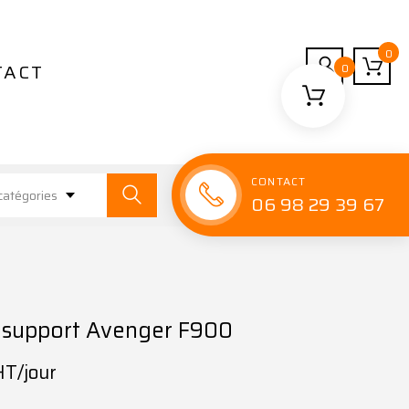
0
TACT
0
CONTACT
catégories
06 98 29 39 67
 support Avenger F900
HT/jour