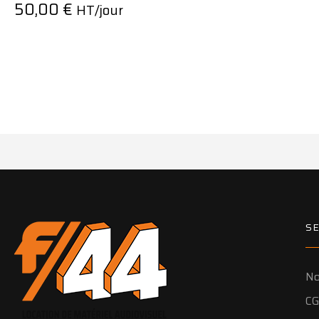
50,00
€
HT/jour
SE
No
CG