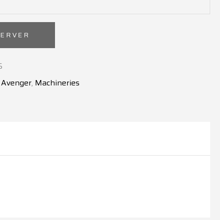
Alternative:
SERVER
5
:
Avenger
,
Machineries