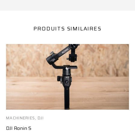
PRODUITS SIMILAIRES
MACHINERIES
,
DJI
DJI Ronin S