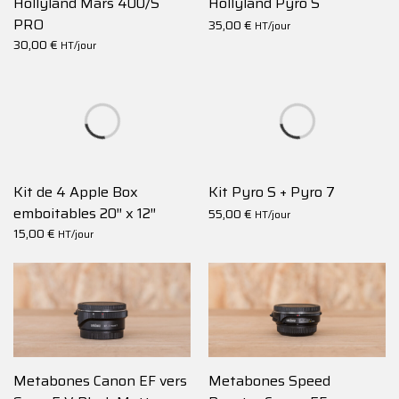
Hollyland Mars 400/S
Hollyland Pyro S
PRO
35,00
€
HT/jour
30,00
€
HT/jour
Kit de 4 Apple Box
Kit Pyro S + Pyro 7
emboitables 20″ x 12″
55,00
€
HT/jour
(50.8 x 30.5 cm) – Kupo
15,00
€
HT/jour
Metabones Canon EF vers
Metabones Speed