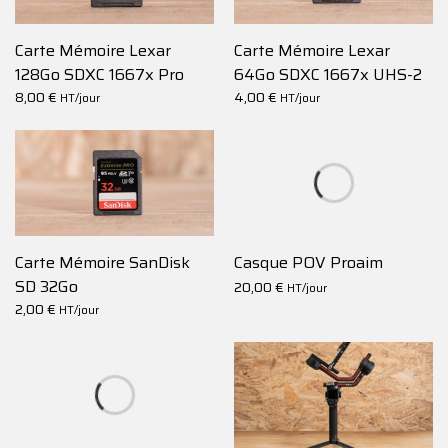
Carte Mémoire Lexar
Carte Mémoire Lexar
128Go SDXC 1667x Pro
64Go SDXC 1667x UHS-2
UHS-2
8,00
€
4,00
€
HT/jour
HT/jour
Carte Mémoire SanDisk
Casque POV Proaim
SD 32Go
20,00
€
HT/jour
2,00
€
HT/jour