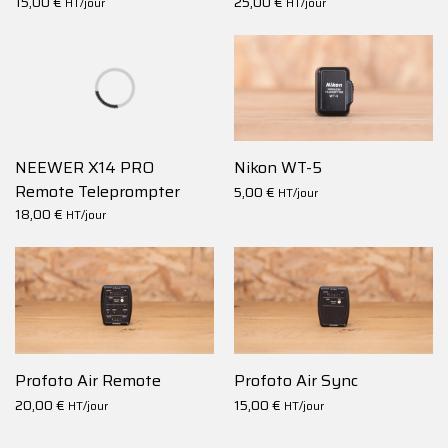
15,00
€
25,00
€
HT/jour
HT/jour
NEEWER X14 PRO
Nikon WT-5
Remote Teleprompter
5,00
€
HT/jour
18,00
€
HT/jour
Profoto Air Remote
Profoto Air Sync
20,00
€
15,00
€
HT/jour
HT/jour