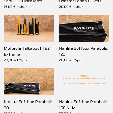
Sony E V Black Matt
Booster Canon EF vers
15,00
€
Micro 4/3
20,00
€
HT/jour
HT/jour
Motorola Talkabout T82
Nanlite Softbox Parabolic
Extreme
120
20,00
€
20,00
€
HT/jour
HT/jour
Nanlite Softbox Parabolic
Nanlux Softbox Parabolic
90
150 NLM