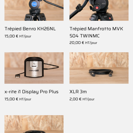
Trépied Benro KH26NL
Trépied Manfrotto MVK
504 TWINMC
15,00
€
HT/jour
20,00
€
HT/jour
x-rite i1 Display Pro Plus
XLR 3m
15,00
€
2,00
€
HT/jour
HT/jour