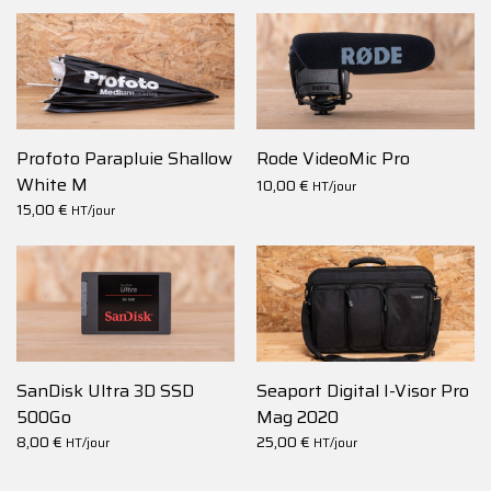
Profoto Parapluie Shallow
Rode VideoMic Pro
White M
10,00
€
HT/jour
15,00
€
HT/jour
SanDisk Ultra 3D SSD
Seaport Digital I-Visor Pro
500Go
Mag 2020
8,00
€
25,00
€
HT/jour
HT/jour