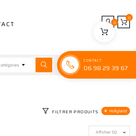
0
TACT
0
CONTACT
catégories
06 98 29 39 67
Hollyland
FILTRER PRODUITS