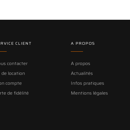
RVICE CLIENT
A PROPOS
us contacter
A propos
 de location
Actualités
n compte
Infos pratiques
rte de fidélité
Mentions légales