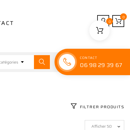
0
TACT
0
CONTACT
catégories
06 98 29 39 67
FILTRER PRODUITS