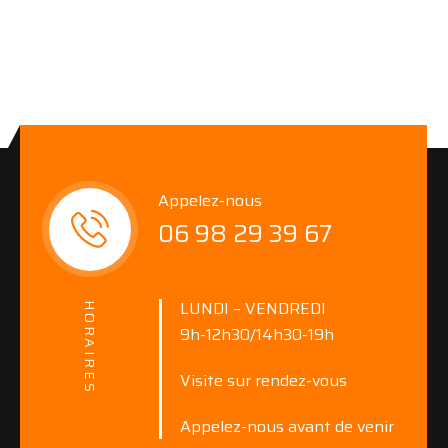
Appelez-nous
06 98 29 39 67
LUNDI – VENDREDI
HORAIRES
9h-12h30/14h30-19h
Visite sur rendez-vous
Appelez-nous avant de venir