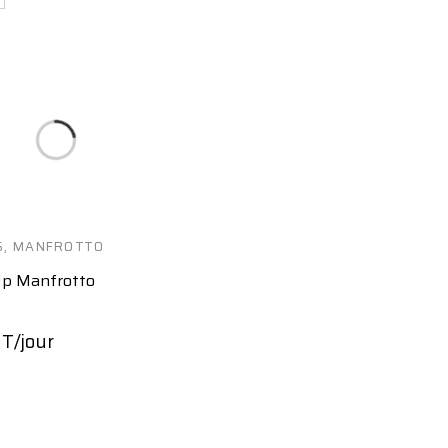
S
,
MANFROTTO
Up Manfrotto
T/jour