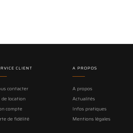
RVICE CLIENT
A PROPOS
us contacter
A propos
 de location
Actualités
n compte
Infos pratiques
rte de fidélité
Mentions légales